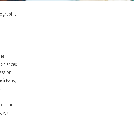
otographie
des
à Sciences
passion
 à Paris,
e le
s
s ce qui
gie, des