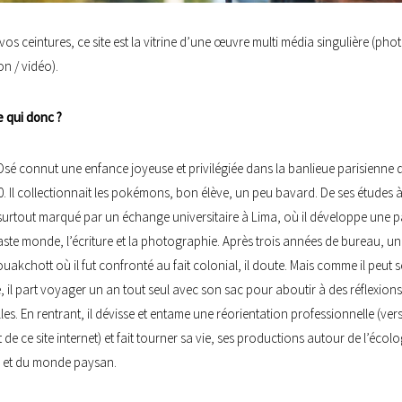
vos ceintures, ce site est la vitrine d’une œuvre multi média singulière (ph
son / vidéo).
e qui donc ?
sé connut une enfance joyeuse et privilégiée dans la banlieue parisienne 
. Il collectionnait les pokémons, bon élève, un peu bavard. De ses études 
t surtout marqué par un échange universitaire à Lima, où il développe une 
aste monde, l’écriture et la photographie. Après trois années de bureau, une
uakchott où il fut confronté au fait colonial, il doute. Mais comme il peut s
, il part voyager un an tout seul avec son sac pour aboutir à des réflexion
elles. En rentrant, il dévisse et entame une réorientation professionnelle (ver
et de ce site internet) et fait tourner sa vie, ses productions autour de l’écolo
s, et du monde paysan.