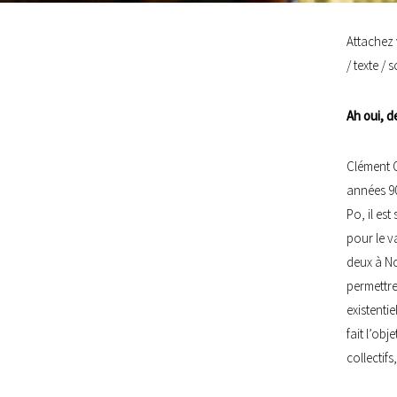
Attachez 
/ texte / 
Ah oui, d
Clément O
années 90
Po, il es
pour le v
deux à No
permettre
existenti
fait l’obj
collectif